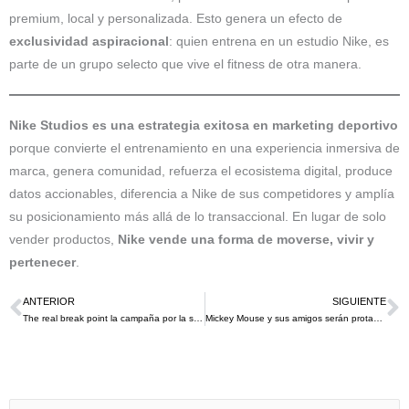
premium, local y personalizada. Esto genera un efecto de
exclusividad aspiracional
: quien entrena en un estudio Nike, es
parte de un grupo selecto que vive el fitness de otra manera.
Nike Studios es una estrategia exitosa en marketing deportivo
porque convierte el entrenamiento en una experiencia inmersiva de
marca, genera comunidad, refuerza el ecosistema digital, produce
datos accionables, diferencia a Nike de sus competidores y amplía
su posicionamiento más allá de lo transaccional. En lugar de solo
vender productos,
Nike vende una forma de moverse, vivir y
pertenecer
.
ANTERIOR
SIGUIENTE
Ant
S
The real break point la campaña por la salud mental en el 2025
Mickey Mouse y sus amigos serán protagonistas en la F1