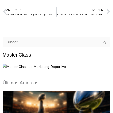
ANTERIOR
SIGUIENTE
Ant
S
Nuevo spot de Nike “Rip the Script” es la apuesta que fusiona fútbol, entretenimiento y cultura global rumbo al Mundial 2026
El sistema CLIMACOOL de adidas brinda una grandiosa innovación en refrigeración que busca cambiar el rendimiento de los futbolistas en la Copa Mundo de la FIFA 2026™
Buscar
por:
Master Class
Últimos Artículos