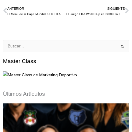
ANTERIOR
SIGUIENTE
Ant
S
El Menú de la Copa Mundial de la FIFA 26™ de McDonald’s convierte la pasión por el fútbol en una experiencia global para los aficionados
El Juego FIFA World Cup en Netflix: la apuesta que transforma la experiencia digital de la Copa Mundial 2026
Buscar
por:
Master Class
Últimos Artículos