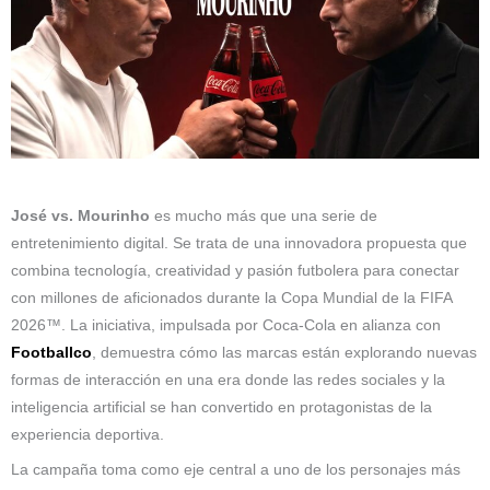
José vs. Mourinho
es mucho más que una serie de
entretenimiento digital. Se trata de una innovadora propuesta que
combina tecnología, creatividad y pasión futbolera para conectar
con millones de aficionados durante la Copa Mundial de la FIFA
2026™. La iniciativa, impulsada por Coca-Cola en alianza con
Footballco
, demuestra cómo las marcas están explorando nuevas
formas de interacción en una era donde las redes sociales y la
inteligencia artificial se han convertido en protagonistas de la
experiencia deportiva.
La campaña toma como eje central a uno de los personajes más