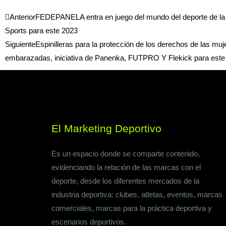
Ant
Anterior
FEDEPANELA entra en juego del mundo del deporte de l
Sports para este 2023
Siguiente
Espinilleras para la protección de los derechos de las muje
embarazadas, iniciativa de Panenka, FUTPRO Y Flekick para este
El Marketing Deportivo
Es un espacio donde se comparte contenido,
evidenciando la relación de las marcas con el
deporte, desde los diferentes mercados de la
industria deportiva: clubes, atletas, eventos, marcas
comerciales, marcas para la práctica deportiva y
escenarios deportivos.