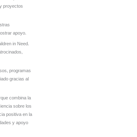
 y proyectos
stras
ostrar apoyo.
ldren in Need.
trocinados,
osos, programas
ado gracias al
rque combina la
ciencia sobre los
a positiva en la
idades y apoyo