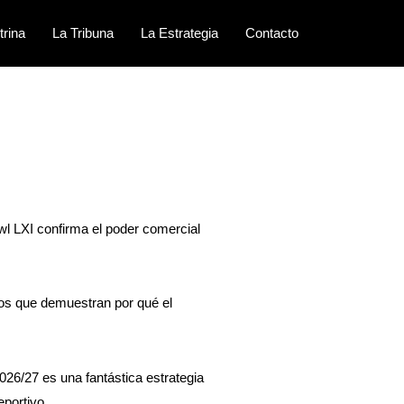
trina
La Tribuna
La Estrategia
Contacto
wl LXI confirma el poder comercial
sos que demuestran por qué el
026/27 es una fantástica estrategia
eportivo