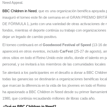
Need Appeal.
BBC Children in Need
, que es una organización benéfica apoyada p
inauguró el torneo este fin de semana en el GRAN PREMIO B
DE FÓRMULA 1, junto con una variedad de otras activaciones de 
fondos, mientras el deporte continúa su trabajo con organizaciones
dejar un legado de cambio positivo.
El torneo continuará en el
Goodwood Festival of Speed
​​(13-16 de
aparecerá en otros eventos, incluido
CarFest
(25-27 de agosto), an
otros sitios en todo el Reino Unido este otoño, donde el talento en pa
personal, y se invitará a los miembros de las comunidades locales a
Se alentará a los participantes en el desafío a donar a BBC Childre
todas las ganancias se destinarán a organizaciones benéficas loca
que marcan la diferencia en la vida de los jóvenes en todo el Reino
ha apasionado a BBC Children in Need desde su primer llamamiento
1980, que continúa recaudando millones de libras cada año.
¿Qué es BBC Children in Need?