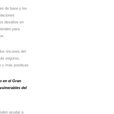
es de base y los
elaciones
los desafíos en
fienden para
os.
los rincones del
más seguros,
s y más positivas
o en el Gran
vulnerables del
poden ayudar a