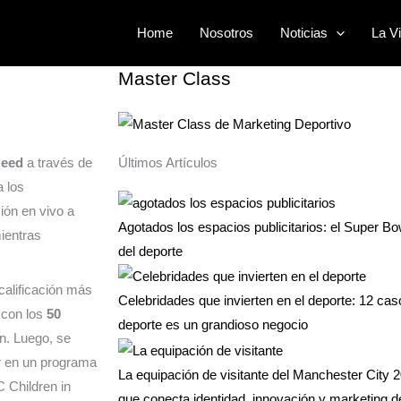
ras de simulación
Buscar
Home
Nosotros
Noticias
La Vi
por:
Master Class
Need
a través de
Últimos Artículos
a los
ión en vivo a
Agotados los espacios publicitarios: el Super Bo
ientras
del deporte
calificación más
Celebridades que invierten en el deporte: 12 ca
 con los
50
deporte es un grandioso negocio
n. Luego, se
ir en un programa
La equipación de visitante del Manchester City 2
 Children in
que conecta identidad, innovación y marketing d