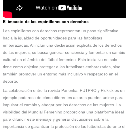
El impacto de las espinilleras con derechos
Las espinilleras con derechos representan un paso significativo
hacia la igualdad de oportunidades para las futbolistas
embarazadas. Al incluir una declaración explícita de los derechos
de las mujeres, se busca generar conciencia y fomentar un cambio
cultural en el ámbito del fútbol femenino. Esta iniciativa no solo
tiene como objetivo proteger a las futbolistas embarazadas, sino
también promover un entorno más inclusivo y respetuoso en el
deporte.
La colaboración entre la revista Panenka, FUTPRO y Flekick es un
ejemplo poderoso de cómo diferentes actores pueden unirse para
impulsar el cambio y abogar por los derechos de las mujeres. La
visibilidad del Mundial Femenino proporciona una plataforma ideal
para difundir este mensaje y generar discusiones sobre la
importancia de garantizar la protección de las futbolistas durante el