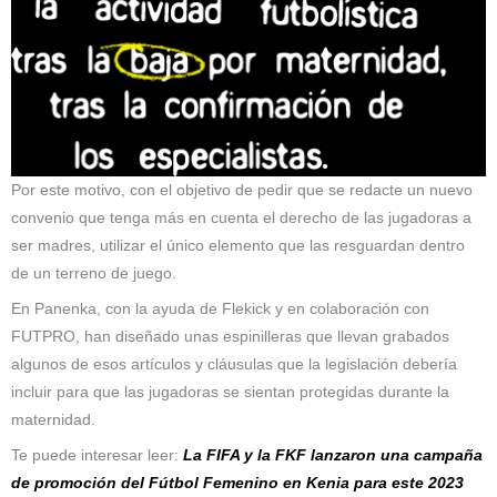
Por este motivo, con el objetivo de pedir que se redacte un nuevo
convenio que tenga más en cuenta el derecho de las jugadoras a
ser madres, utilizar el único elemento que las resguardan dentro
de un terreno de juego.
En Panenka, con la ayuda de Flekick y en colaboración con
FUTPRO, han diseñado unas espinilleras que llevan grabados
algunos de esos artículos y cláusulas que la legislación debería
incluir para que las jugadoras se sientan protegidas durante la
maternidad.
Te puede interesar leer:
La FIFA y la FKF lanzaron una campaña
de promoción del Fútbol Femenino en Kenia para este 2023