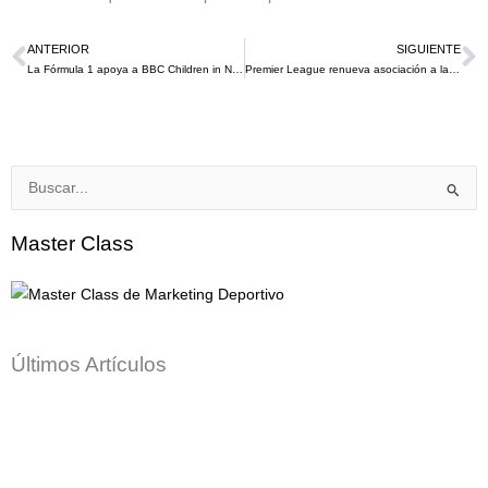
ANTERIOR
SIGUIENTE
Ant
S
La Fórmula 1 apoya a BBC Children in Need con el torneo de carreras de simulación F1® 23￼
Premier League renueva asociación a largo plazo con EA SPORTS FC
Buscar
por:
Master Class
Últimos Artículos