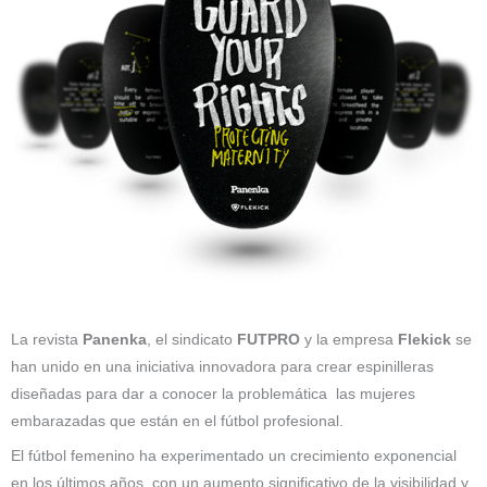
La revista
Panenka
, el sindicato
FUTPRO
y la empresa
Flekick
se
han unido en una iniciativa innovadora para crear espinilleras
diseñadas para dar a conocer la problemática las mujeres
embarazadas que están en el fútbol profesional.
El fútbol femenino ha experimentado un crecimiento exponencial
en los últimos años, con un aumento significativo de la visibilidad y