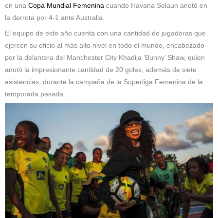
en una
Copa Mundial Femenina
cuando Havana Solaun anotó en
la derrota por 4-1 ante Australia.
El equipo de este año cuenta con una cantidad de jugadoras que
ejercen su oficio al más alto nivel en todo el mundo, encabezado
por la delantera del Manchester City Khadija ‘Bunny’ Shaw, quien
anotó la impresionante cantidad de 20 goles, además de siete
asistencias, durante la campaña de la Superliga Femenina de la
temporada pasada.