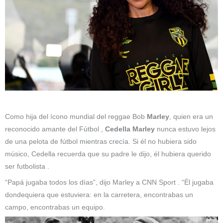
Como hija del ícono mundial del reggae Bob
Marley
, quien era un
reconocido amante del Fútbol ,
Cedella Marley
nunca estuvo lejos
de una pelota de fútbol mientras crecía. Si él no hubiera sido
músico, Cedella recuerda que su padre le dijo, él hubiera querido
ser futbolista .
“Papá jugaba todos los días”, dijo Marley a CNN Sport . “Él jugaba
dondequiera que estuviera: en la carretera, encontrabas un
campo, encontrabas un equipo.