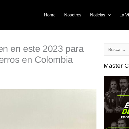
Home
Nosotros
Noticias
La Vi
nen en este 2023 para
Buscar
perros en Colombia
por:
Master C