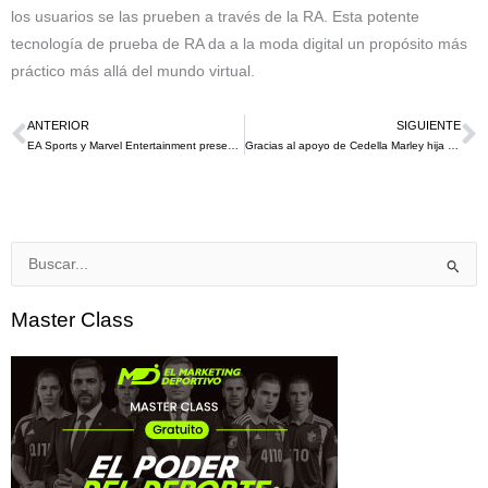
los usuarios se las prueben a través de la RA. Esta potente
tecnología de prueba de RA da a la moda digital un propósito más
práctico más allá del mundo virtual.
ANTERIOR
SIGUIENTE
Ant
S
EA Sports y Marvel Entertainment presentarán un nuevo equipo de Ultimate Team Heroes en EA Sports FC 24
Gracias al apoyo de Cedella Marley hija de Bob Marley la Selección de Fútbol Femenino de Jamaica volvió a resurgir
Buscar
por:
Master Class