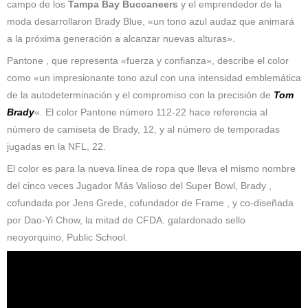
campo de los
Tampa Bay Buccaneers
y el emprendedor de la
moda desarrollaron Brady Blue, «un tono azul audaz que animará
a la próxima generación a alcanzar nuevas alturas».
Pantone , que representa «fuerza y ​​confianza», describe el color
como «un impresionante tono azul con una intensidad emblemática
de la autodeterminación y el compromiso con la precisión de
Tom
Brady
«. El color Pantone número 112-22 hace referencia al
número de camiseta de Brady, 12, y al número de temporadas
jugadas en la NFL, 22.
El color es para la nueva línea de ropa que lleva el mismo nombre
del cinco veces Jugador Más Valioso del Super Bowl, Brady ,
cofundada por Jens Grede, cofundador de Frame , y co-diseñada
por Dao-Yi Chow, la mitad de CFDA. galardonado sello
neoyorquino, Public School.