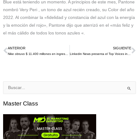
Blue está teniendo un momento. A principios de este mes, Pantone
nombró Very Peri , un tono de azul recién creado, su Color del año
2022. Al combinar la «fidelidad y constancia del azul con la energía
y la emoción del rojo», Pantone dijo que aterrizó en el «más feliz y
el más cálido de todos los tonos azules «.
ANTERIOR
SIGUIENTE
Ant
S
Nike obtuvo $ 11.400 millones en ingresos en el segundo trimestre de 2021
Linkedin News presenta el Top Voices in Sports: Los 20 líderes de opinión en la industria del deporte en EE.UU. y Canadá
Buscar
por:
Master Class