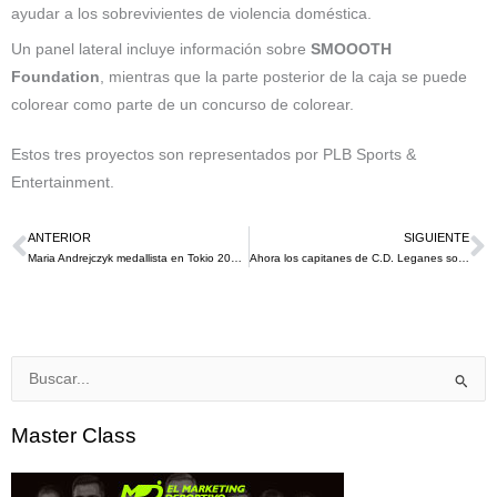
ayudar a los sobrevivientes de violencia doméstica.
Un panel lateral incluye información sobre
SMOOOTH
Foundation
, mientras que la parte posterior de la caja se puede
colorear como parte de un concurso de colorear.
Estos tres proyectos son representados por PLB Sports &
Entertainment.
ANTERIOR
SIGUIENTE
Ant
S
Maria Andrejczyk medallista en Tokio 2020 subastó su medalla para pagar la cirugía cardíaca de un bebé
Ahora los capitanes de C.D. Leganes son coroneles gracias a su sponsor KFC
Buscar
por:
Master Class