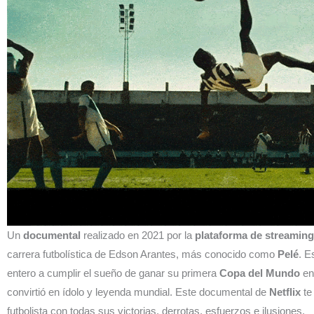
Un
documental
realizado en 2021 por la
plataforma de streaming 
carrera futbolística de Edson Arantes, más conocido como
Pelé
. E
entero a cumplir el sueño de ganar su primera
Copa del Mundo
en
convirtió en ídolo y leyenda mundial. Este documental de
Netflix
te
futbolista con todas sus victorias, derrotas, esfuerzos e ilusiones.