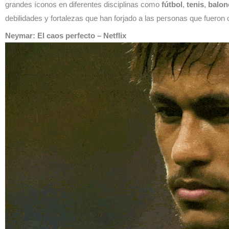
grandes íconos en diferentes disciplinas como
fútbol
,
tenis
,
balon
debilidades y fortalezas que han forjado a las personas que fueron 
Neymar: El caos perfecto
– Netflix