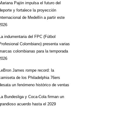
Mariana Pajón impulsa el futuro del
deporte y fortalece la proyección
internacional de Medellín a partir este
2026
La indumentaria del FPC (Fútbol
Profesional Colombiano) presenta varias
marcas colombianas para la temporada
2026
LeBron James rompe record: la
camiseta de los Philadelphia 76ers
desata un fenómeno histórico de ventas
La Bundesliga y Coca-Cola firman un
grandioso acuerdo hasta el 2029