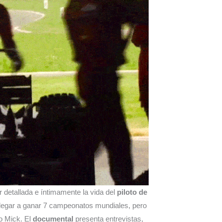
r detallada e íntimamente la vida del
piloto de
 llegar a ganar 7 campeonatos mundiales, pero
o Mick. El
documental
presenta entrevistas,