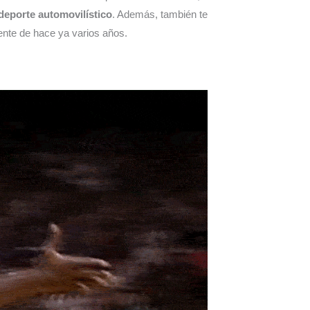
deporte automovilístico
. Además, también te
dente de hace ya varios años.