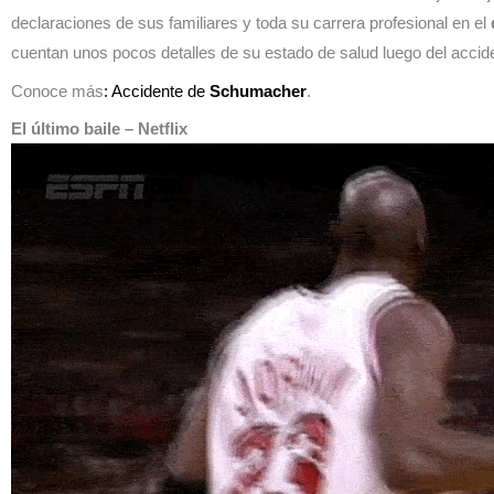
declaraciones de sus familiares y toda su carrera profesional en el
cuentan unos pocos detalles de su estado de salud luego del acci
Conoce más
: Accidente de
Schumacher
.
El último baile
– Netflix