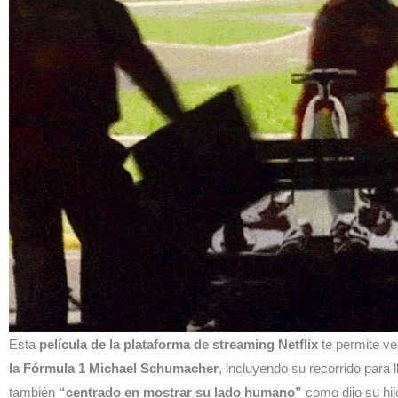
Esta
película de la plataforma de streaming Netflix
te permite ve
la Fórmula 1 Michael Schumacher
, incluyendo su recorrido para
también
“centrado en mostrar su lado humano”
como dijo su hij