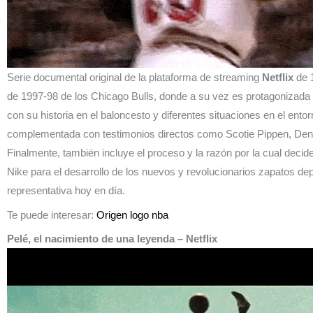
Serie documental original de la plataforma de streaming
Netflix
de 1
de 1997-98 de los Chicago Bulls, donde a su vez es protagonizada 
con su historia en el baloncesto y diferentes situaciones en el ent
complementada con testimonios directos como Scotie Pippen, Denn
Finalmente, también incluye el proceso y la razón por la cual decid
Nike para el desarrollo de los nuevos y revolucionarios zapatos de
representativa hoy en día.
Te puede interesar:
Origen logo nba
Pelé, el nacimiento de una leyenda
– Netflix