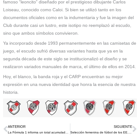
famoso “leoncito” diseñado por el prestigioso dibujante Carlos
Loiseau, conocido como Caloi. Si bien se utilizó tanto en los
documentos oficiales como en la indumentaria y fue la imagen del
Club durante casi un lustro, este isotipo no reemplazó al escudo,
sino que ambos símbolos convivieron.
Ya incorporado desde 1993 permanentemente en las camisetas de
juego, el escudo sufrió diversas variantes hasta que ya en la
segunda década de este siglo se institucionalizó el diseño y se
realizaron variados manuales de marca, el último de ellos en 2014.
Hoy, el blanco, la banda roja y el CARP encuentran su mejor
expresión en una nueva identidad que honra la esencia de nuestra
historia.
ANTERIOR
SIGUIENTE
Ant
S
La Fórmula 1 informa un total acumulado de 1500 millones de audiencia televisiva en 2021
Selección femenina de fútbol de los EE. UU. logra equidad salarial frente a la selección masculina en un acuerdo de 24 millones de dólares