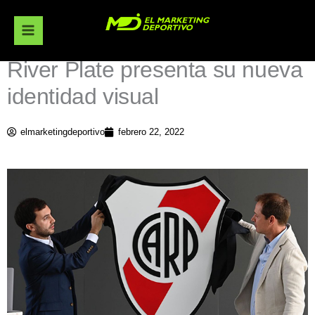
Ir
al
contenido
River Plate presenta su nueva
identidad visual
elmarketingdeportivo
febrero 22, 2022