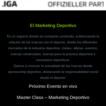
El Marketing Deportivo
Es un espacio donde se comparte contenido, evidenciando la
relación de las marcas con el deporte, desde los diferentes
mercados de la industria deportiva: clubes, atletas, eventos,
marcas comerciales, marcas para la práctica deportiva y
escenarios deportivos.
Damos a conocer la actualidad de las marcas desde
sponsorship deportivo, destacando la responsabilidad social
desde el deporte.
Próximo Evento en vivo
Master Class – Marketing Deportivo