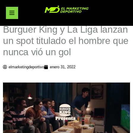
Ir
al
contenido
Burguer King y La Liga lanzan
un spot titulado el hombre que
nunca vió un gol
elmarketingdeportivo
enero 31, 2022