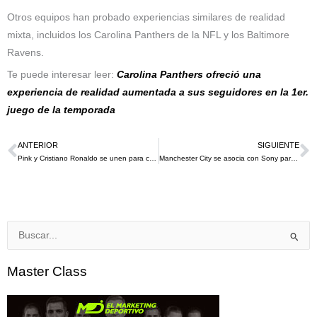
Otros equipos han probado experiencias similares de realidad
mixta, incluidos los Carolina Panthers de la NFL y los Baltimore
Ravens.
Te puede interesar leer:
Carolina Panthers ofreció una
experiencia de realidad aumentada a sus seguidores en la 1er.
juego de la temporada
ANTERIOR
SIGUIENTE
Ant
S
Pink y Cristiano Ronaldo se unen para cumplir el sueño de 2 niños
Manchester City se asocia con Sony para desarrollar experiencias digitales para los fanáticos
Buscar
por:
Master Class