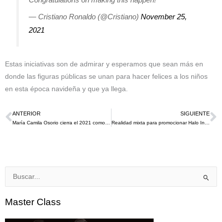
— Cristiano Ronaldo (@Cristiano)
November 25,
2021
Estas iniciativas son de admirar y esperamos que sean más en
donde las figuras públicas se unan para hacer felices a los niños
en esta época navideña y que ya llega.
ANTERIOR
SIGUIENTE
Ant
S
María Camila Osorio cierra el 2021 como embajadora de BMW
Realidad mixta para promocionar Halo Infinite en partido de los Oregon Ducks
Buscar
por:
Master Class