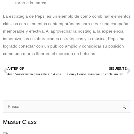
torno a la marca.
La estrategia de Pepsi es un ejemplo de cómo combinar elementos
clásicos con elementos contemporáneos para crear una campaña
memorable y efectiva. Al aprovechar la nostalgia, la experiencia
inmersiva, las colaboraciones estratégicas y la música, Pepsi ha
logrado conectar con un público amplio y consolidar su posición
como una marca líder en el mercado de bebidas.
ANTERIOR
SIGUIENTE
Ant
S
Juan Valdez lanza para este 2024 una nueva edición de: «Dos campos, Una Misma Pasión»
Honey Deuce, más que un cóctel un fenómeno de mas de 10 millones dólares en el US Open
Buscar
por:
Master Class