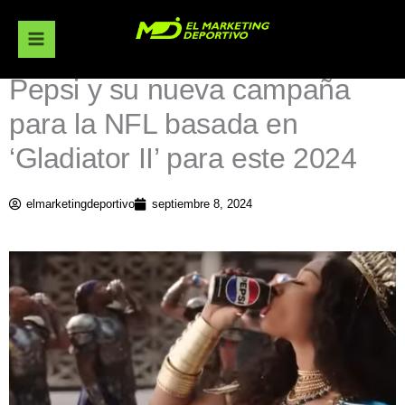
Ir
al
contenido
Pepsi y su nueva campaña
para la NFL basada en
‘Gladiator II’ para este 2024
elmarketingdeportivo
septiembre 8, 2024