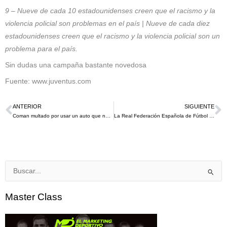
9 – Nueve de cada 10 estadounidenses creen que el racismo y la
violencia policial son problemas en el país | Nueve de cada diez
estadounidenses creen que el racismo y la violencia policial son un
problema para el país.
Sin dudas una campaña bastante novedosa
Fuente: www.juventus.com
ANTERIOR
SIGUIENTE
Ant
S
Coman multado por usar un auto que no era el sponsor oficial del Bayern Múnich
La Real Federación Española de Fútbol presenta su nueva identidad visual
Buscar
por:
Master Class