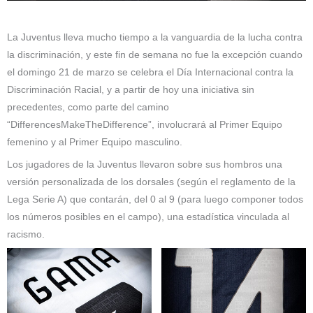
La Juventus lleva mucho tiempo a la vanguardia de la lucha contra
la discriminación, y este fin de semana no fue la excepción cuando
el domingo 21 de marzo se celebra el Día Internacional contra la
Discriminación Racial, y a partir de hoy una iniciativa sin
precedentes, como parte del camino
“DifferencesMakeTheDifference”, involucrará al Primer Equipo
femenino y al Primer Equipo masculino.
Los jugadores de la Juventus llevaron sobre sus hombros una
versión personalizada de los dorsales (según el reglamento de la
Lega Serie A) que contarán, del 0 al 9 (para luego componer todos
los números posibles en el campo), una estadística vinculada al
racismo.