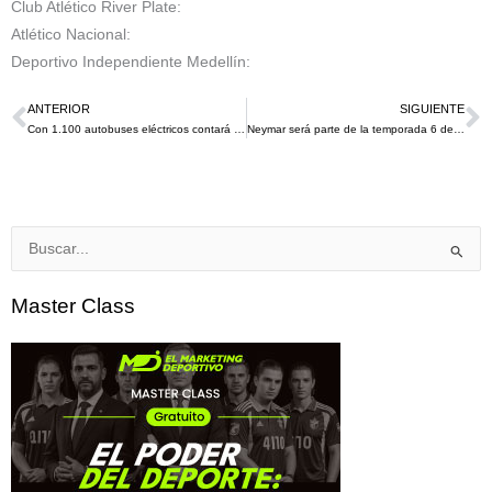
Club Atlético River Plate:
Atlético Nacional:
Deportivo Independiente Medellín:
ANTERIOR
SIGUIENTE
Ant
S
Con 1.100 autobuses eléctricos contará la Copa Mundial de la FIFA 2022 para transportar a los aficionados
Neymar será parte de la temporada 6 de Fortnite con su propia skin
Buscar
por:
Master Class