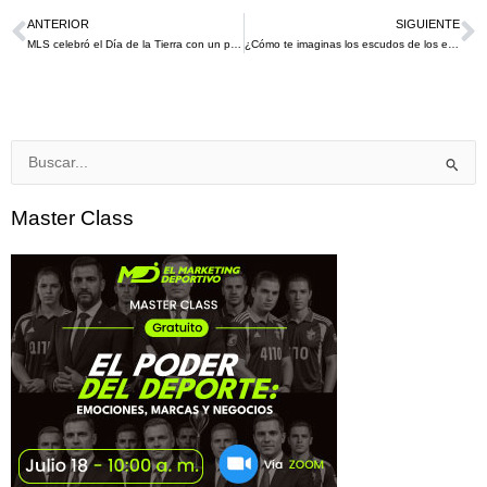
ANTERIOR
SIGUIENTE
Ant
S
MLS celebró el Día de la Tierra con un proyecto de reforestación
¿Cómo te imaginas los escudos de los equipos de fútbol «brandalizados» en estilos artísticos?
Buscar
por:
Master Class