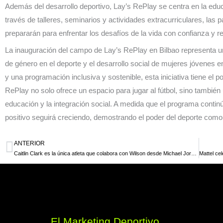
Además del desarrollo deportivo, Lay’s RePlay se centra en la educ
través de talleres, seminarios y actividades extracurriculares, las p
prepararán para enfrentar los desafíos de la vida con confianza y res
La inauguración del campo de Lay’s RePlay en Bilbao representa un
de género en el deporte y el desarrollo social de mujeres jóvenes 
y una programación inclusiva y sostenible, esta iniciativa tiene el
RePlay no solo ofrece un espacio para jugar al fútbol, sino tambié
educación y la integración social. A medida que el programa conti
positivo seguirá creciendo, demostrando el poder del deporte como
ANTERIOR
Ant
Caitlin Clark es la única atleta que colabora con Wilson desde Michael Jordan en la década de 1980.
El Marketing Deportivo