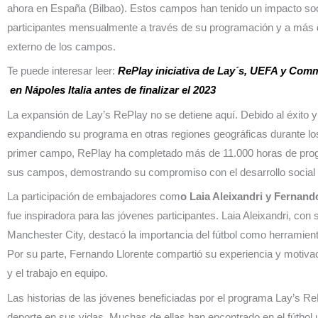
ahora en España (Bilbao). Estos campos han tenido un impacto soci
participantes mensualmente a través de su programación y a más 
externo de los campos.
Te puede interesar leer:
RePlay iniciativa de Lay´s, UEFA y Co
en Nápoles Italia antes de finalizar el 2023
La expansión de Lay’s RePlay no se detiene aquí. Debido al éxito y 
expandiendo su programa en otras regiones geográficas durante l
primer campo, RePlay ha completado más de 11.000 horas de pro
sus campos, demostrando su compromiso con el desarrollo social y 
La participación de embajadores com
o Laia Aleixandri y Fernand
fue inspiradora para las jóvenes participantes. Laia Aleixandri, con 
Manchester City, destacó la importancia del fútbol como herramient
Por su parte, Fernando Llorente compartió su experiencia y motiva
y el trabajo en equipo.
Las historias de las jóvenes beneficiadas por el programa Lay’s R
deporte en sus vidas. Muchas de ellas han encontrado en el fútbol u