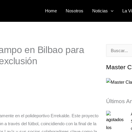
Home
Nosotros
Noticias
La Vi
campo en Bilbao para
Buscar
exclusión
por:
Master C
Últimos Ar
camente en el polideportivo Errekalde. Este proyecto
a través del fútbol, coincidiendo con la final de la
por Lay’s y sus socios colaboradores clave como la