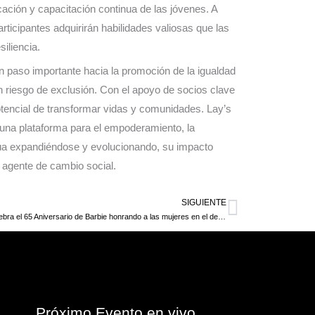
ación y capacitación continua de las jóvenes. A
articipantes adquirirán habilidades valiosas que las
iliencia.
 paso importante hacia la promoción de la igualdad
en riesgo de exclusión. Con el apoyo de socios clave
 potencial de transformar vidas y comunidades. Lay’s
n una plataforma para el empoderamiento, la
núa expandiéndose y evolucionando, su impacto
 agente de cambio social.
SIGUIENTE
Siguiente
Mattel celebra el 65 Aniversario de Barbie honrando a las mujeres en el deporte
Próximo Evento en vivo