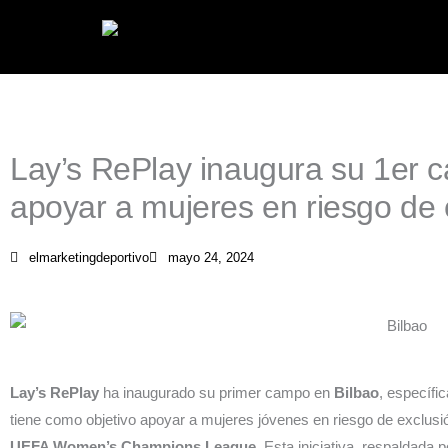
Ir
al
contenido
Lay’s RePlay inaugura su 1er 
apoyar a mujeres en riesgo de 
elmarketingdeportivo
mayo 24, 2024
Lay’s RePlay
ha inaugurado su primer campo en
Bilbao
, específi
tiene como objetivo apoyar a mujeres jóvenes en riesgo de exclusión 
UEFA Women’s Champions League.
Esta iniciativa, respaldada 