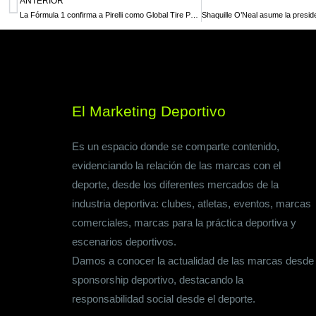
ANTERIOR
Ant
La Fórmula 1 confirma a Pirelli como Global Tire Partner hasta 2027
El Marketing Deportivo
Es un espacio donde se comparte contenido,
evidenciando la relación de las marcas con el
deporte, desde los diferentes mercados de la
industria deportiva: clubes, atletas, eventos, marcas
comerciales, marcas para la práctica deportiva y
escenarios deportivos.
Damos a conocer la actualidad de las marcas desde
sponsorship deportivo, destacando la
responsabilidad social desde el deporte.