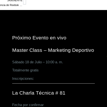
SIGUIENTE
Siguiente
Shaquille O’Neal asume la presidencia de Reebok Basketball y Allen Iverson vicepresidente toda una jugada para este 2023￼
Próximo Evento en vivo
Master Class – Marketing Deportivo
Sábado 18 de Julio – 10:00 a. m.
Totalmente gratis
Inscripciones:
CLICK AQUÍ
La Charla Técnica # 81
Fecha por confirmar