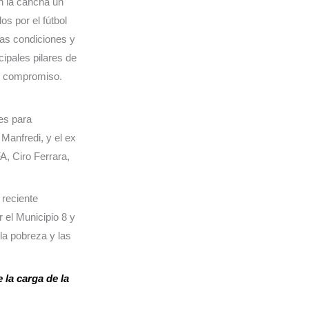
en la cancha un
s por el fútbol
las condiciones y
ipales pilares de
 y compromiso.
les para
Manfredi, y el ex
A, Ciro Ferrara,
 reciente
 el Municipio 8 y
la pobreza y las
la carga de la