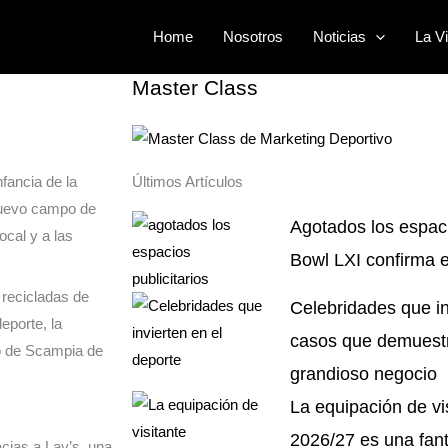
nuevo campo
Buscar
Home
Nosotros
Noticias
La Vi
por:
Master Class
fancia de la
Últimos Artículos
nuevo campo de
Agotados los espaci
ocal y a las
Bowl LXI confirma e
 recicladas de
Celebridades que in
eporte, la
casos que demuestr
rio de Scampia de
grandioso negocio
La equipación de vi
2026/27 es una fant
acias a Lay’s, una