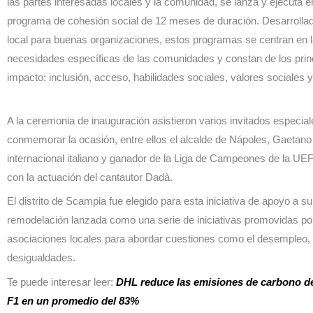
las partes interesadas locales y la comunidad, se lanza y ejecuta 
programa de cohesión social de 12 meses de duración. Desarrollado
local para buenas organizaciones, estos programas se centran en 
necesidades específicas de las comunidades y constan de los princ
impacto: inclusión, acceso, habilidades sociales, valores sociales
A la ceremonia de inauguración asistieron varios invitados especia
conmemorar la ocasión, entre ellos el alcalde de Nápoles, Gaetano 
internacional italiano y ganador de la Liga de Campeones de la UEF
con la actuación del cantautor Dadà.
El distrito de Scampia fue elegido para esta iniciativa de apoyo a su
remodelación lanzada como una serie de iniciativas promovidas por
asociaciones locales para abordar cuestiones como el desempleo, 
desigualdades.
Te puede interesar leer:
DHL reduce las emisiones de carbono de 
F1 en un promedio del 83%