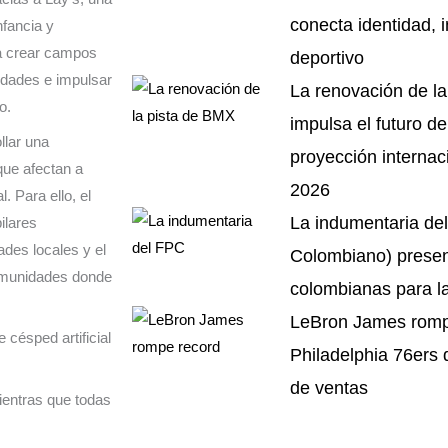
conecta identidad, 
fancia y
 a crear campos
deportivo
idades e impulsar
La renovación de l
o.
impulsa el futuro de
llar una
proyección internaci
que afectan a
2026
 Para ello, el
La indumentaria del
ilares
ades locales y el
Colombiano) presen
comunidades donde
colombianas para l
LeBron James rompe
césped artificial
Philadelphia 76ers 
de ventas
ientras que todas