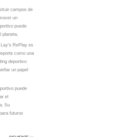
struir campos de
omover un
eportivo puede
l planeta.
Lay’s RePlay es
 deporte como una
ing deportivo
peñar un papel
portivo puede
ar el
a. Su
para futuros