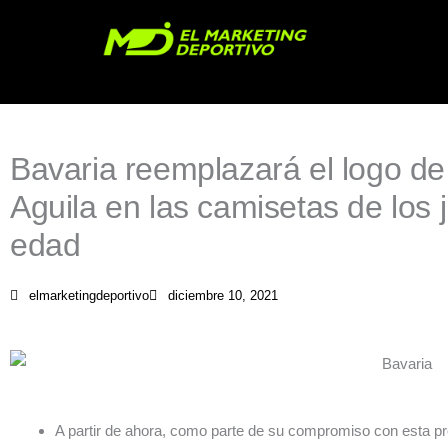
Ir
al
contenido
Bavaria reemplazará el logo d
Aguila en las camisetas de los
edad
elmarketingdeportivo
diciembre 10, 2021
A partir de ahora, como parte de su compromiso con esta p