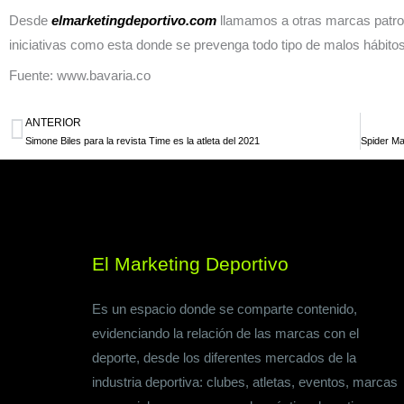
Desde
elmarketingdeportivo.com
llamamos a otras marcas patroc
iniciativas como esta donde se prevenga todo tipo de malos hábito
Fuente: www.bavaria.co
ANTERIOR
Ant
Simone Biles para la revista Time es la atleta del 2021
El Marketing Deportivo
Es un espacio donde se comparte contenido,
evidenciando la relación de las marcas con el
deporte, desde los diferentes mercados de la
industria deportiva: clubes, atletas, eventos, marcas