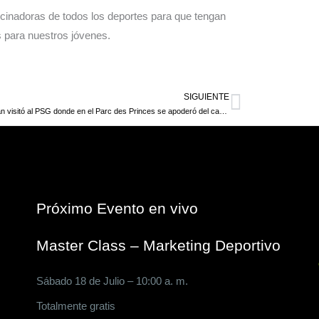
inadoras de todos los deportes para que tengan
s para nuestros jóvenes.
SIGUIENTE
Siguiente
Spider Man visitó al PSG donde en el Parc des Princes se apoderó del camerino
Próximo Evento en vivo
Master Class – Marketing Deportivo
Sábado 18 de Julio – 10:00 a. m.
Totalmente gratis