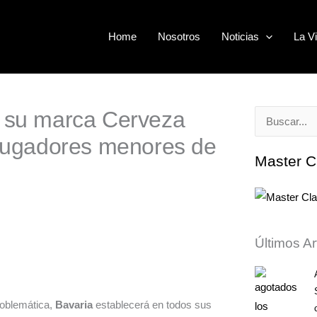
Home
Nosotros
Noticias
La Vi
e su marca Cerveza
Buscar
 jugadores menores de
por:
Master C
Últimos Ar
roblemática,
Bavaria
establecerá en todos sus