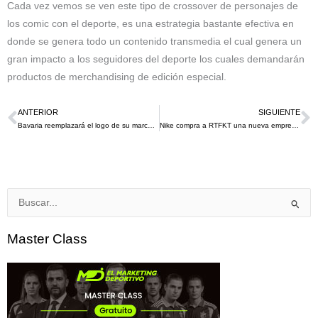
Cada vez vemos se ven este tipo de crossover de personajes de
los comic con el deporte, es una estrategia bastante efectiva en
donde se genera todo un contenido transmedia el cual genera un
gran impacto a los seguidores del deporte los cuales demandarán
productos de merchandising de edición especial.
ANTERIOR
SIGUIENTE
Ant
S
Bavaria reemplazará el logo de su marca Cerveza Aguila en las camisetas de los jugadores menores de edad
Nike compra a RTFKT una nueva empresa de NFT para dar impulso a su metaverso
Buscar
por:
Master Class