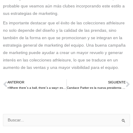
probable que veamos aún más clubes incorporando este estilo a
sus estrategias de marketing.
Es importante destacar que el éxito de las colecciones athleisure
no solo depende del diseño y la calidad de las prendas, sino
también de la forma en que se promocionan y se integran en la
estrategia general de marketing del equipo. Una buena campaña
de marketing puede ayudar a crear un mayor revuelo y generar
interés en las colecciones athleisure, lo que se traduce en un
aumento de las ventas y una mayor visibilidad para el equipo.
ANTERIOR
SIGUIENTE
Ant
S
«Where there´s a ball, there´s a way» es la nueva campaña de Pepsi que une a 4 grandes futbolistas
Candace Parker es la nueva presidenta del baloncesto femenino de adidas desde este 2024
Buscar
por: