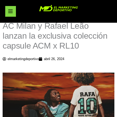
Ir
al
contenido
AC Milan y Rafael Leão
lanzan la exclusiva colección
capsule ACM x RL10
elmarketingdeportivo
abril 26, 2024