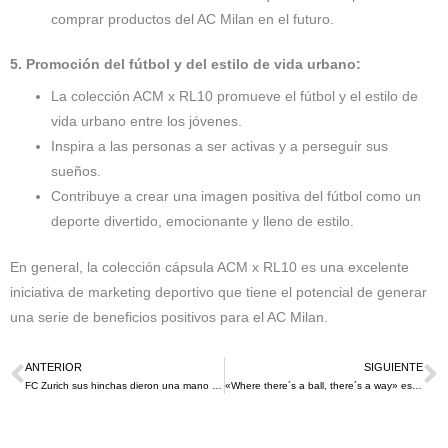
comprar productos del AC Milan en el futuro.
5. Promoción del fútbol y del estilo de vida urbano:
La colección ACM x RL10 promueve el fútbol y el estilo de
vida urbano entre los jóvenes.
Inspira a las personas a ser activas y a perseguir sus
sueños.
Contribuye a crear una imagen positiva del fútbol como un
deporte divertido, emocionante y lleno de estilo.
En general, la colección cápsula ACM x RL10 es una excelente
iniciativa de marketing deportivo que tiene el potencial de generar
una serie de beneficios positivos para el AC Milan.
ANTERIOR
SIGUIENTE
Ant
S
FC Zurich sus hinchas dieron una mano para mover la nieve de la cancha lo que se volvió todo un espectáculo a los asistentes al partido contra el FC St. Gallen
«Where there´s a ball, there´s a way» es la nueva campaña de Pepsi que une a 4 grandes futbolistas