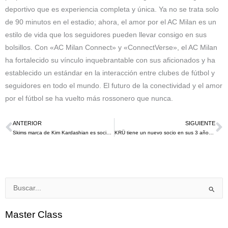
deportivo que es experiencia completa y única. Ya no se trata solo
de 90 minutos en el estadio; ahora, el amor por el AC Milan es un
estilo de vida que los seguidores pueden llevar consigo en sus
bolsillos. Con «AC Milan Connect» y «ConnectVerse», el AC Milan
ha fortalecido su vínculo inquebrantable con sus aficionados y ha
establecido un estándar en la interacción entre clubes de fútbol y
seguidores en todo el mundo. El futuro de la conectividad y el amor
por el fútbol se ha vuelto más rossonero que nunca.
ANTERIOR
SIGUIENTE
Ant
S
Skims marca de Kim Kardashian es socio oficial de ropa interior de la NBA desde este 2023
KRÜ tiene un nuevo socio en sus 3 años de existencia, se trata del mejor jugador del mundo Lionel Messi
Buscar
por:
Master Class