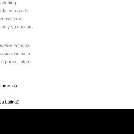
arketing
, la entrega de
l ecosistema
iento y su apuesta
edefine la forma
pasión. Su éxito
s para el futuro
Siguiente
 como los
ca Latina