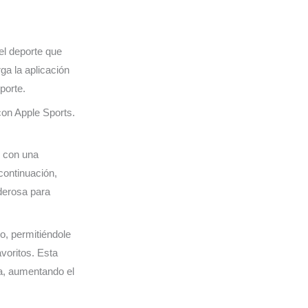
el deporte que
ga la aplicación
porte.
con Apple Sports.
o con una
continuación,
derosa para
o, permitiéndole
avoritos. Esta
na, aumentando el