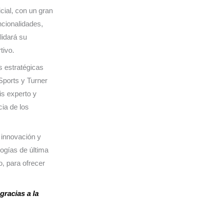
cial, con un gran
ncionalidades,
lidará su
tivo.
s estratégicas
ports y Turner
is experto y
cia de los
 innovación y
logías de última
o, para ofrecer
gracias a la