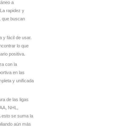
táneo a
 La rapidez y
s, que buscan
a y fácil de usar.
ncontrar lo que
rio positiva.
za con la
ortiva en las
pleta y unificada
ra de las ligas
CAA, NHL,
A esto se suma la
liando aún más