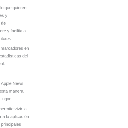
lo que quieren:
es y
 de
re y facilita a
itos».
os marcadores en
stadísticas del
al.
 y Apple News,
 esta manera,
 lugar.
ermite vivir la
a la aplicación
 principales