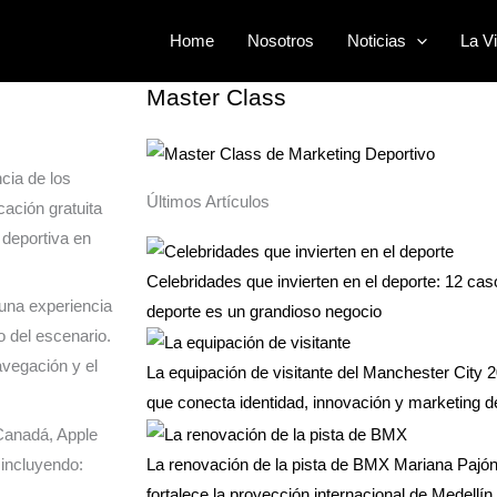
Buscar
Home
Nosotros
Noticias
La Vi
por:
Master Class
cia de los
Últimos Artículos
icación gratuita
deportiva en
Celebridades que invierten en el deporte: 12 ca
 una experiencia
deporte es un grandioso negocio
o del escenario.
navegación y el
La equipación de visitante del Manchester City 2
que conecta identidad, innovación y marketing d
Canadá, Apple
 incluyendo:
La renovación de la pista de BMX Mariana Pajón 
fortalece la proyección internacional de Medellín 