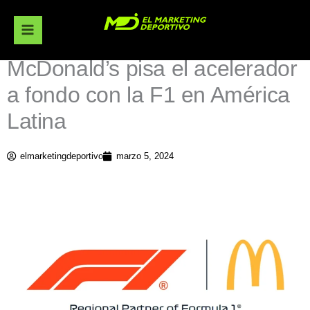
Ir
al
contenido
McDonald’s pisa el acelerador
a fondo con la F1 en América
Latina
elmarketingdeportivo
marzo 5, 2024