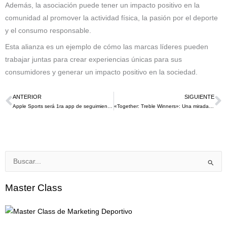
Además, la asociación puede tener un impacto positivo en la
comunidad al promover la actividad física, la pasión por el deporte
y el consumo responsable.
Esta alianza es un ejemplo de cómo las marcas líderes pueden
trabajar juntas para crear experiencias únicas para sus
consumidores y generar un impacto positivo en la sociedad.
ANTERIOR
SIGUIENTE
Ant
S
Apple Sports será 1ra app de seguimiento deportivo para iPhone
«Together: Treble Winners»: Una mirada íntima al triplete histórico del Manchester City en la temporada 2023/24 estará en Netflix
Buscar
por:
Master Class