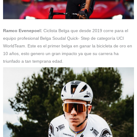
Ramco Evenepoel:
Ciclista Belga que desde 2019 corre para el
equipo profesional Belga Soudal Quick- Step de categoría UCI
WorldTeam. Este es el primer belga en ganar la bicicleta de oro en
10 años, esto genero un gran impacto ya que su carrera ha
triunfado a tan temprana edad.