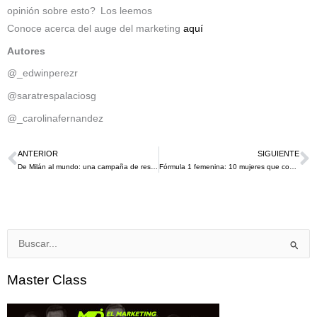
opinión sobre esto? Los leemos
Conoce acerca del auge del marketing
aquí
Autores
@_edwinperezr
@saratrespalaciosg
@_carolinafernandez
ANTERIOR
SIGUIENTE
Ant
S
De Milán al mundo: una campaña de responsabilidad social que espera impactar en el mundo para este 2023
Fórmula 1 femenina: 10 mujeres que conforman esta nueva apuesta
Buscar
por:
Master Class