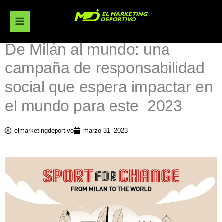
Ir
al
contenido
De Milán al mundo: una
campaña de responsabilidad
social que espera impactar en
el mundo para este 2023
elmarketingdeportivo
marzo 31, 2023