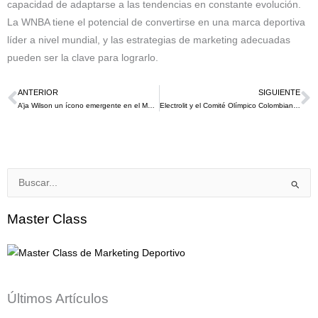
capacidad de adaptarse a las tendencias en constante evolución.
La WNBA tiene el potencial de convertirse en una marca deportiva
líder a nivel mundial, y las estrategias de marketing adecuadas
pueden ser la clave para lograrlo.
ANTERIOR
SIGUIENTE
Ant
S
A’ja Wilson un ícono emergente en el Marketing Deportivo en lo que va del 2024
Electrolit y el Comité Olímpico Colombiano: Una Alianza Estratégica para París 2024
Buscar
por:
Master Class
Últimos Artículos