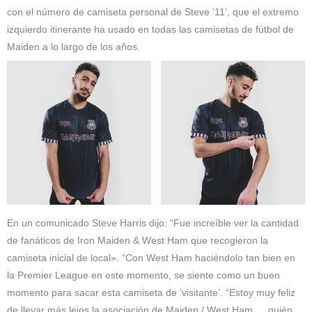
con el número de camiseta personal de Steve ’11’, que el extremo
izquierdo itinerante ha usado en todas las camisetas de fútbol de
Maiden a lo largo de los años.
En un comunicado Steve Harris dijo: “Fue increíble ver la cantidad
de fanáticos de Iron Maiden & West Ham que recogieron la
camiseta inicial de local». “Con West Ham haciéndolo tan bien en
la Premier League en este momento, se siente como un buen
momento para sacar esta camiseta de ‘visitante’. “Estoy muy feliz
de llevar más lejos la asociación de Maiden / West Ham … quién