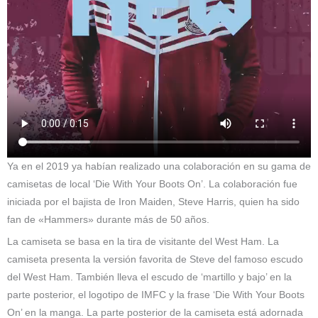
Ya en el 2019 ya habían realizado una colaboración en su gama de
camisetas de local ‘Die With Your Boots On’. La colaboración fue
iniciada por el bajista de Iron Maiden, Steve Harris, quien ha sido
fan de «Hammers» durante más de 50 años.
La camiseta se basa en la tira de visitante del West Ham. La
camiseta presenta la versión favorita de Steve del famoso escudo
del West Ham. También lleva el escudo de ‘martillo y bajo’ en la
parte posterior, el logotipo de IMFC y la frase ‘Die With Your Boots
On’ en la manga. La parte posterior de la camiseta está adornada