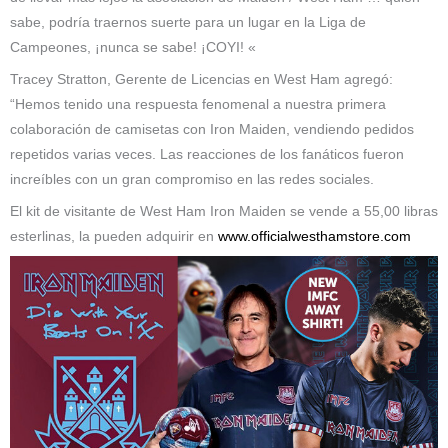
sabe, podría traernos suerte para un lugar en la Liga de
Campeones, ¡nunca se sabe! ¡COYI! «
Tracey Stratton, Gerente de Licencias en West Ham agregó:
“Hemos tenido una respuesta fenomenal a nuestra primera
colaboración de camisetas con Iron Maiden, vendiendo pedidos
repetidos varias veces. Las reacciones de los fanáticos fueron
increíbles con un gran compromiso en las redes sociales.
El kit de visitante de West Ham Iron Maiden se vende a 55,00 libras
esterlinas, la pueden adquirir en
www.officialwesthamstore.com