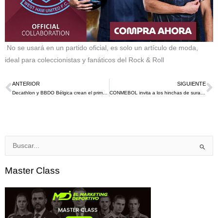
No se usará en un partido oficial, es solo un artículo de moda,
ideal para coleccionistas y fanáticos del Rock & Roll
ANTERIOR
SIGUIENTE
Ant
S
Decathlon y BBDO Bélgica crean el primer equipo de eCycling conformado por presos
CONMEBOL invita a los hinchas de suramérica a diseñar la medalla de la Copa América 2021
Buscar
por:
Master Class