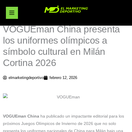
Ir
al
contenido
VOGUEman China presenta
los uniformes olímpicos a
símbolo cultural en Milán
Cortina 2026
elmarketingdeportivo
febrero 12, 2026
VOGUEman China
ha publicado un impactante editorial para los
próximos Juegos Olímpicos de Invierno de 2026 que no solo
presenta los uniformes nacionales de China para Milán bajo una