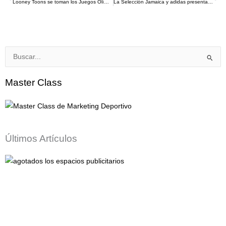
Ant
S
Looney Toons se toman los Juegos Olímpicos de Invierno Milano Cortina 2026
La Selección Jamaica y adidas presentan el uniforme para la Copa Mundo de la FIFA 2026
Buscar
por:
Master Class
Últimos Artículos