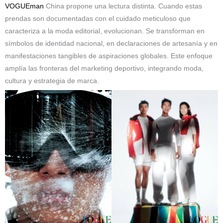
VOGUEman
China propone una lectura distinta. Cuando estas
prendas son documentadas con el cuidado meticuloso que
caracteriza a la moda editorial, evolucionan. Se transforman en
símbolos de identidad nacional, en declaraciones de artesanía y en
manifestaciones tangibles de aspiraciones globales. Este enfoque
amplía las fronteras del marketing deportivo, integrando moda,
cultura y estrategia de marca.