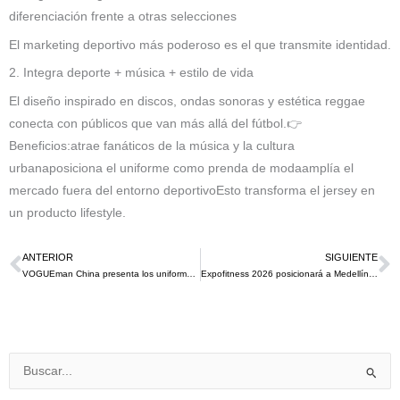
diferenciación frente a otras selecciones
El marketing deportivo más poderoso es el que transmite identidad.
2. Integra deporte + música + estilo de vida
El diseño inspirado en discos, ondas sonoras y estética reggae
conecta con públicos que van más allá del fútbol.👉
Beneficios:atrae fanáticos de la música y la cultura
urbanaposiciona el uniforme como prenda de modaamplía el
mercado fuera del entorno deportivoEsto transforma el jersey en
un producto lifestyle.
ANTERIOR
SIGUIENTE
Ant
S
VOGUEman China presenta los uniformes olímpicos a símbolo cultural en Milán Cortina 2026
Expofitness 2026 posicionará a Medellín en la élite del fitness y el wellness a nivel internacional
Buscar
por: