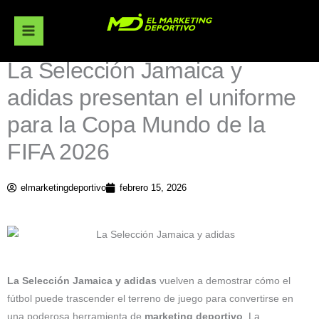
Ir
al
contenido
La Selección Jamaica y
adidas presentan el uniforme
para la Copa Mundo de la
FIFA 2026
elmarketingdeportivo
febrero 15, 2026
La
Selección Jamaica y adidas
vuelven a demostrar cómo el
fútbol puede trascender el terreno de juego para convertirse en
una poderosa herramienta de
marketing deportivo
. La