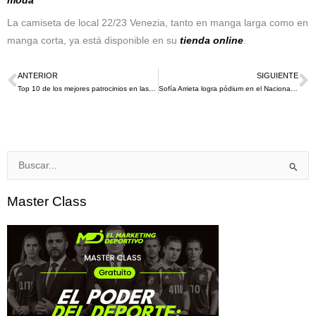
moda
La camiseta de local 22/23 Venezia, tanto en manga larga como en
manga corta, ya está disponible en su
tienda online
.
ANTERIOR
SIGUIENTE
Ant
S
Top 10 de los mejores patrocinios en las camisetas de los grandes clubes de Europa
Sofía Arrieta logra pódium en el Nacional en Ubaté en la categoría 15 años damas
Buscar
por:
Master Class