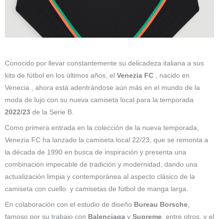
Conocido por llevar constantemente su delicadeza italiana a sus
kits de fútbol en los últimos años, el
Venezia FC
, nacido en
Venecia , ahora está adentrándose aún más en el mundo de la
moda de lujo con su nueva camiseta local para la temporada
2022/23
de la Serie B.
Como primera entrada en la colección de la nueva temporada,
Venezia FC ha lanzado la camiseta local 22/23, que se remonta a
la década de 1990 en busca de inspiración y presenta una
combinación impecable de tradición y modernidad, dando una
actualización limpia y contemporánea al aspecto clásico de la
camiseta con cuello. y camisetas de fútbol de manga larga.
En colaboración con el estudio de diseño
Bureau Borsche
,
famoso por su trabajo con
Balenciaga
y
Supreme
, entre otros, y el