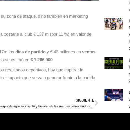
n su zona de ataque, sino también en marketing
ía costarle al club € 137 m (por 11 %) en valor de
 17m los
días de partido
y € 43 millones en
ventas
rca se estimó en
€ 1.266.000
os resultados deportivos, hay que esperar la
 el impacto que se va a generar frente a la partida
SIGUIENTE
Siguient
Entre mensajes de agradecimiento y bienvenida las marcas patrocinadoras de Messi se hicieron presentes en las redes