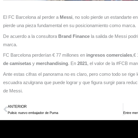
El FC Barcelona al perder a
Messi
, no solo pierde un estandarte e
pierde una pieza fundamental en su posicionamiento como marca.
De acuerdo a la consultora
Brand Finance
la salida de Messi podr
marca.
FC Barcelona perderían € 77 millones en
ingresos comerciales
,€
de camisetas
y
merchandising
. En
2021
, el valor de la #FCB ma
Ante estas cifras el panorama no es claro, pero como todo se rige l
escuadra azulgrana que puede lograr y que figura surgir para reducir
de Messi.
ANTERIOR
Ant
Pulisic nuevo embajador de Puma