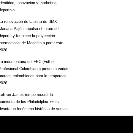
identidad, innovación y marketing
deportivo
La renovación de la pista de BMX
Mariana Pajón impulsa el futuro del
deporte y fortalece la proyección
internacional de Medellín a partir este
2026
La indumentaria del FPC (Fútbol
Profesional Colombiano) presenta varias
marcas colombianas para la temporada
2026
LeBron James rompe record: la
camiseta de los Philadelphia 76ers
e
desata un fenómeno histórico de ventas