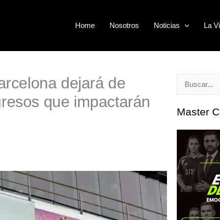
Home
Nosotros
Noticias
La Vi
Barcelona dejará de
Buscar
gresos que impactarán
por:
Master C