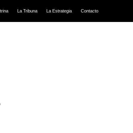
trina
La Tribuna
La Estrategia
Contacto
o