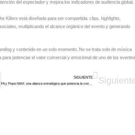
tención del espectador y mejora los indicadores de audiencia global.
The Killers está diseñada para ser compartida: clips, highlights,
ociales, multiplicando el alcance orgánico del evento y generando
randing y contenido en un solo momento. No se trata solo de música
 para potenciar el valor comercial y emocional de uno de los evento
SIGUIENTE
Siguient
FA y Pepsi MAX: una alianza estratégica que potencia la conexión con los aficionados en el fútbol inglés en este 2026