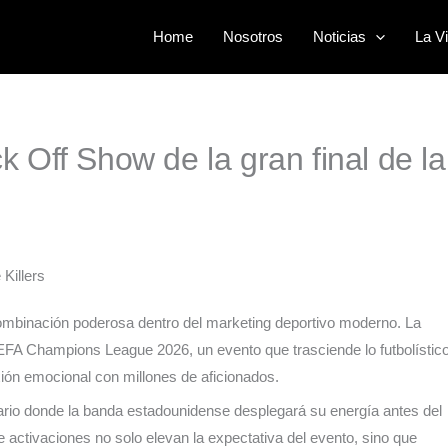
Home
Nosotros
Noticias
La Vi
k Off Show de la gran final de la
combinación poderosa dentro del marketing deportivo moderno. La
 UEFA Champions League 2026, un evento que trasciende lo futbolístic
xión emocional con millones de aficionados.
rio donde la banda estadounidense desplegará su energía antes del
e activaciones no solo elevan la expectativa del evento, sino que