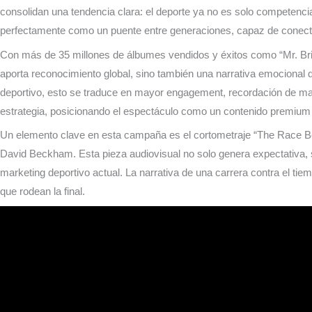
consolidan una tendencia clara: el deporte ya no es solo competencia
perfectamente como un puente entre generaciones, capaz de conectar 
Con más de 35 millones de álbumes vendidos y éxitos como “Mr. Br
aporta reconocimiento global, sino también una narrativa emocional 
deportivo, esto se traduce en mayor engagement, recordación de marc
estrategia, posicionando el espectáculo como un contenido premium q
Un elemento clave en esta campaña es el cortometraje “The Race B
David Beckham. Esta pieza audiovisual no solo genera expectativa, si
marketing deportivo actual. La narrativa de una carrera contra el tiem
que rodean la final.