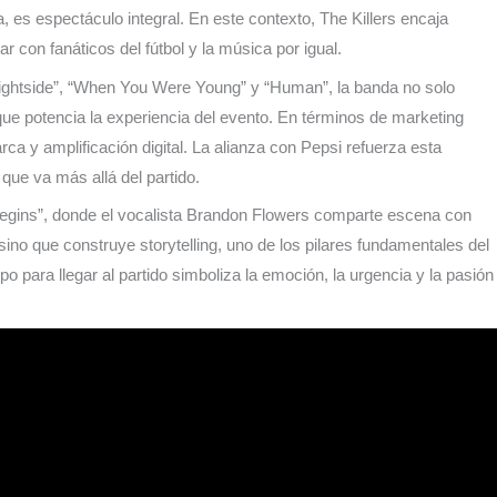
, es espectáculo integral. En este contexto, The Killers encaja
con fanáticos del fútbol y la música por igual.
ightside”, “When You Were Young” y “Human”, la banda no solo
que potencia la experiencia del evento. En términos de marketing
a y amplificación digital. La alianza con Pepsi refuerza esta
ue va más allá del partido.
egins”, donde el vocalista Brandon Flowers comparte escena con
no que construye storytelling, uno de los pilares fundamentales del
po para llegar al partido simboliza la emoción, la urgencia y la pasión