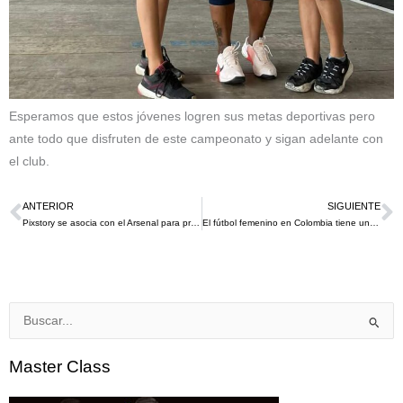
Esperamos que estos jóvenes logren sus metas deportivas pero
ante todo que disfruten de este campeonato y sigan adelante con
el club.
ANTERIOR
SIGUIENTE
Ant
S
Pixstory se asocia con el Arsenal para promover la ética en las redes sociales desde este 2022
El fútbol femenino en Colombia tiene un nuevo torneo Copa Ídolas 2022
Buscar
por:
Master Class