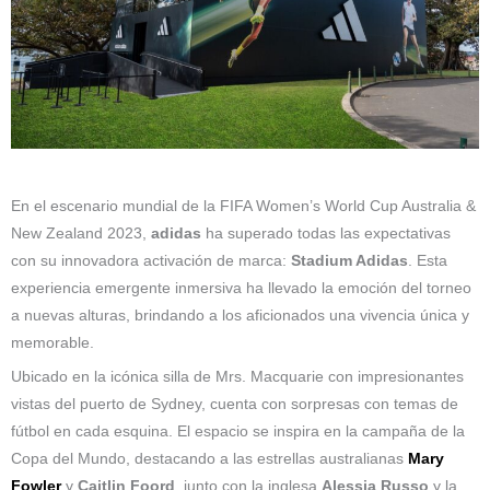
En el escenario mundial de la FIFA Women’s World Cup Australia &
New Zealand 2023,
adidas
ha superado todas las expectativas
con su innovadora activación de marca:
Stadium Adidas
. Esta
experiencia emergente inmersiva ha llevado la emoción del torneo
a nuevas alturas, brindando a los aficionados una vivencia única y
memorable.
Ubicado en la icónica silla de Mrs. Macquarie con impresionantes
vistas del puerto de Sydney, cuenta con sorpresas con temas de
fútbol en cada esquina. El espacio se inspira en la campaña de la
Copa del Mundo, destacando a las estrellas australianas
Mary
Fowler
y
Caitlin Foord
, junto con la inglesa
Alessia Russo
y la