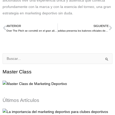
aficionados vivir una experiencia única y auténtica que conecta
profundamente con la marca y con la esencia del torneo, una gran
estrategia en marketing deportivo sin duda.
ANTERIOR
SIGUIENTE
Ant
S
Over The Pitch se convirtió en el gran aliado del Atlético de Madrid en su gira por Seúl en este verano de 2023 integrandose a la cultura local
adidas presenta los balones oficiales de la UUEFA Champions League Y La UEFA Women’s Champions League 2023/24
Buscar
por:
Master Class
Últimos Artículos