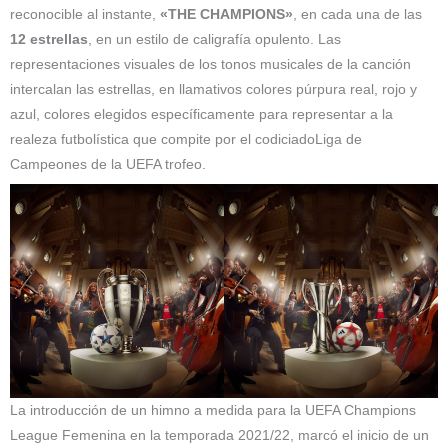
reconocible al instante,
«THE CHAMPIONS»
, en cada una de las
12 estrellas
, en un estilo de caligrafía opulento. Las
representaciones visuales de los tonos musicales de la canción
intercalan las estrellas, en llamativos colores púrpura real, rojo y
azul, colores elegidos específicamente para representar a la
realeza futbolística que compite por el codiciadoLiga de
Campeones de la UEFA trofeo.
La introducción de un himno a medida para la UEFA Champions
League Femenina en la temporada 2021/22, marcó el inicio de un