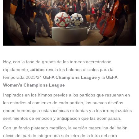
Hoy, con la fase de grupos de los torneos acercándose
rápidamente,
adidas
revela los balones oficiales para la
temporada 2023/24
UEFA Champions League
y la
UEFA
Women’s Champions League
Inspirados en los himnos previos a los partidos que resuenan en
los estadios al comienzo de cada partido, los nuevos diseños
rinden homenaje a estas icónicas sinfonías y a los irremplazables
sentimientos de emoción y anticipación que las acompañan.
Con un fondo plateado metálico, la versión masculina del balón
oficial del partido integra una sola letra de la letra del coro