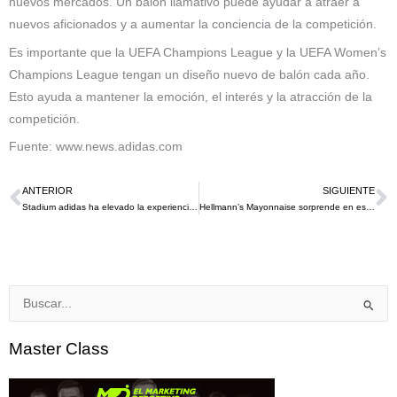
nuevos mercados. Un balón llamativo puede ayudar a atraer a
nuevos aficionados y a aumentar la conciencia de la competición.
Es importante que la UEFA Champions League y la UEFA Women’s
Champions League tengan un diseño nuevo de balón cada año.
Esto ayuda a mantener la emoción, el interés y la atracción de la
competición.
Fuente: www.news.adidas.com
ANTERIOR
SIGUIENTE
Ant
S
Stadium adidas ha elevado la experiencia de los fanáticos del fútbol en la FIFA Women’s World Cup 2023 en Sydney
Hellmann’s Mayonnaise sorprende en este 2023 al firmar un contrato vitalicio con el mariscal de campo Wills Levis
Buscar
por:
Master Class