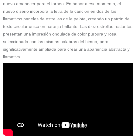
nuevo amanecer para el torneo. En honor a ese momento, el
nuevo diseño incorpora la letra de la canción en dos de los
llamativos paneles de estrellas de la pelota, creando un patrón de
texto circular único en naranja brillante. Las diez estrellas restantes
presentan una impresión ondulada de color púrpura y rosa,
seleccionada con las mismas palabras del himno, pero
significativamente ampliada para crear una apariencia abstracta y
llamativa.