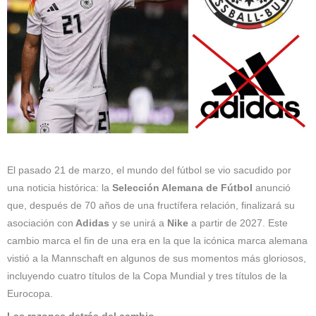
El pasado 21 de marzo, el mundo del fútbol se vio sacudido por
una noticia histórica: la
Selección Alemana de Fútbol
anunció
que, después de 70 años de una fructífera relación, finalizará su
asociación con
Adidas
y se unirá a
Nike
a partir de 2027. Este
cambio marca el fin de una era en la que la icónica marca alemana
vistió a la Mannschaft en algunos de sus momentos más gloriosos,
incluyendo cuatro títulos de la Copa Mundial y tres títulos de la
Eurocopa.