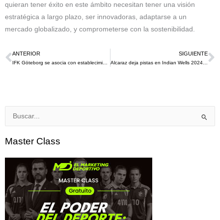
quieran tener éxito en este ámbito necesitan tener una visión
estratégica a largo plazo, ser innovadoras, adaptarse a un
mercado globalizado, y comprometerse con la sostenibilidad.
ANTERIOR
SIGUIENTE
Ant
S
IFK Göteborg se asocia con establecimientos locales para el lanzamiento de Jersey 2024
Alcaraz deja pistas en Indian Wells 2024: anuncia docuserie en Netflix
Buscar
por:
Master Class