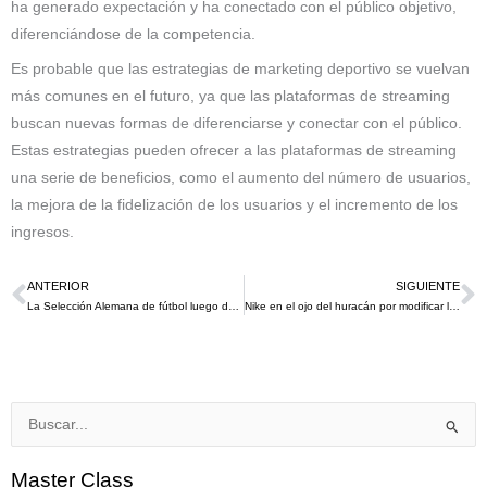
ha generado expectación y ha conectado con el público objetivo,
diferenciándose de la competencia.
Es probable que las estrategias de marketing deportivo se vuelvan
más comunes en el futuro, ya que las plataformas de streaming
buscan nuevas formas de diferenciarse y conectar con el público.
Estas estrategias pueden ofrecer a las plataformas de streaming
una serie de beneficios, como el aumento del número de usuarios,
la mejora de la fidelización de los usuarios y el incremento de los
ingresos.
ANTERIOR
SIGUIENTE
Ant
S
La Selección Alemana de fútbol luego de 70 años se despide de Adidas y se une a Nike
Nike en el ojo del huracán por modificar la bandera inglesa en la nueva camiseta de fútbol que lucirá en la Euro 2024
Buscar
por:
Master Class