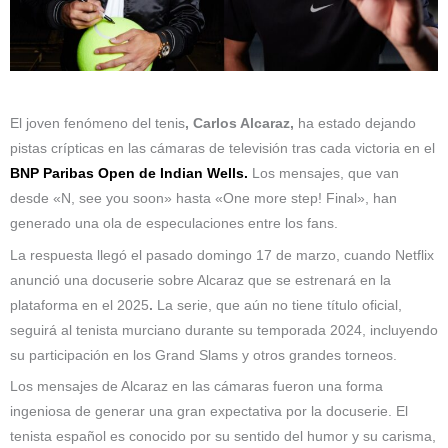
El joven fenómeno del tenis
, Carlos Alcaraz,
ha estado dejando
pistas crípticas en las cámaras de televisión tras cada victoria en el
BNP Paribas Open de Indian Wells.
Los mensajes, que van
desde «N, see you soon» hasta «One more step! Final», han
generado una ola de especulaciones entre los fans.
La respuesta llegó el pasado domingo 17 de marzo, cuando Netflix
anunció una docuserie sobre Alcaraz que se estrenará en la
plataforma en el 2025
.
La serie, que aún no tiene título oficial,
seguirá al tenista murciano durante su temporada 2024, incluyendo
su participación en los Grand Slams y otros grandes torneos.
Los mensajes de Alcaraz en las cámaras fueron una forma
ingeniosa de generar una gran expectativa por la docuserie. El
tenista español es conocido por su sentido del humor y su carisma,