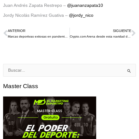
Juan Andrés Zapata Restrepo –
@juananzapata10
Jordy Nicolás Ramírez Guativa –
@jordy_nico
ANTERIOR
SIGUIENTE
Ant
S
Marcas deportivas exitosas en pandemia: Top 7
Crypto.com Arena desde esta navidad de 2021 será el nombre de la casa de LA Lakers, Clippers, Sparks y Kings
Buscar
por:
Master Class