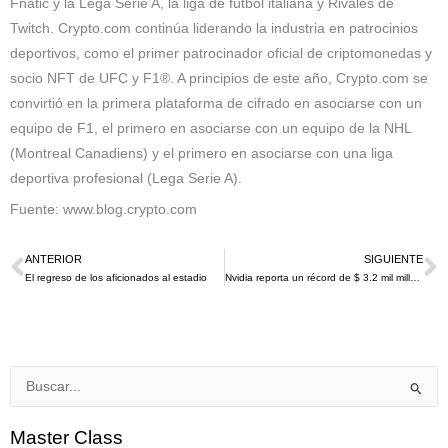
Fnatic y la Lega Serie A, la liga de fútbol italiana y Rivales de
Twitch. Crypto.com continúa liderando la industria en patrocinios
deportivos, como el primer patrocinador oficial de criptomonedas y
socio NFT de UFC y F1®. A principios de este año, Crypto.com se
convirtió en la primera plataforma de cifrado en asociarse con un
equipo de F1, el primero en asociarse con un equipo de la NHL
(Montreal Canadiens) y el primero en asociarse con una liga
deportiva profesional (Lega Serie A).
Fuente: www.blog.crypto.com
ANTERIOR
SIGUIENTE
Ant
S
El regreso de los aficionados al estadio
Nvidia reporta un récord de $ 3.2 mil millones en ventas de videojuegos
Buscar
por:
Master Class