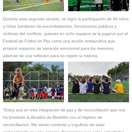
Durante esta segunda versión, se logró la participación de 64 niños
y niñas familiares de excombatientes, funcionarios públicos y
víctimas del conflicto, quienes en ocho equipos se la jugaron por el
Festival de Fútbol en Paz como una acción restaurativa que
propició espacios de sanación emocional para los menores,
además de una reflexión para no repetir la historia.
“Estoy acá en esta integración de paz y de reconciliación que nos
ha brindado la Alcaldía de Medellín con el objetivo de
reconciliarnos. Me siento contento y orgulloso de estar