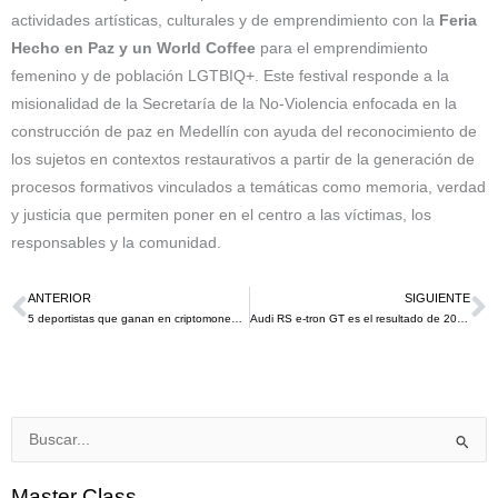
actividades artísticas, culturales y de emprendimiento con la
Feria
Hecho en Paz y un World Coffee
para el emprendimiento
femenino y de población LGTBIQ+. Este festival responde a la
misionalidad de la Secretaría de la No-Violencia enfocada en la
construcción de paz en Medellín con ayuda del reconocimiento de
los sujetos en contextos restaurativos a partir de la generación de
procesos formativos vinculados a temáticas como memoria, verdad
y justicia que permiten poner en el centro a las víctimas, los
responsables y la comunidad.
ANTERIOR
SIGUIENTE
Ant
S
5 deportistas que ganan en criptomonedas
Audi RS e-tron GT es el resultado de 20 años de patrocinio de Audi y FC Bayern Munich
Buscar
por:
Master Class