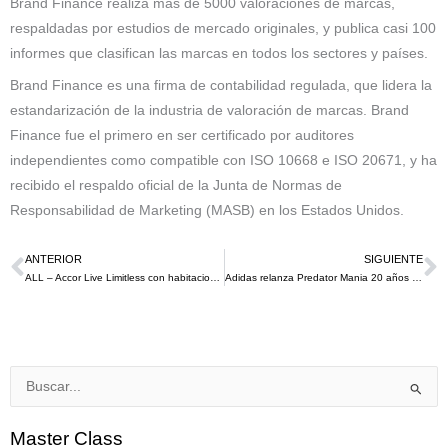
Brand Finance realiza más de 5000 valoraciones de marcas,
respaldadas por estudios de mercado originales, y publica casi 100
informes que clasifican las marcas en todos los sectores y países.
Brand Finance es una firma de contabilidad regulada, que lidera la
estandarización de la industria de valoración de marcas. Brand
Finance fue el primero en ser certificado por auditores
independientes como compatible con ISO 10668 e ISO 20671, y ha
recibido el respaldo oficial de la Junta de Normas de
Responsabilidad de Marketing (MASB) en los Estados Unidos.
ANTERIOR
SIGUIENTE
Ant
S
ALL – Accor Live Limitless con habitaciones temáticas recuerda la infancia de 5 jugadores del PSG
Adidas relanza Predator Mania 20 años después del gol Zidane en la final de UCL en el 2002
Buscar
por:
Master Class