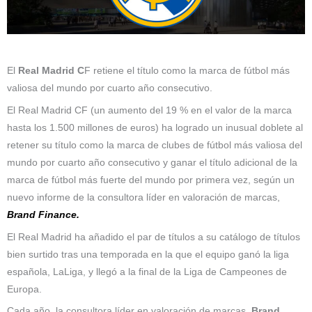
El
Real Madrid C
F retiene el título como la marca de fútbol más
valiosa del mundo por cuarto año consecutivo.
El Real Madrid CF (un aumento del 19 % en el valor de la marca
hasta los 1.500 millones de euros) ha logrado un inusual doblete al
retener su título como la marca de clubes de fútbol más valiosa del
mundo por cuarto año consecutivo y ganar el título adicional de la
marca de fútbol más fuerte del mundo por primera vez, según un
nuevo informe de la consultora líder en valoración de marcas,
Brand Finance.
El Real Madrid ha añadido el par de títulos a su catálogo de títulos
bien surtido tras una temporada en la que el equipo ganó la liga
española, LaLiga, y llegó a la final de la Liga de Campeones de
Europa.
Cada año, la consultora líder en valoración de marcas,
Brand