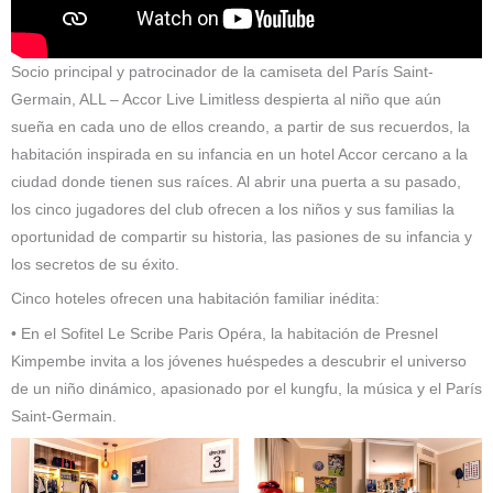
Socio principal y patrocinador de la camiseta del París Saint-
Germain, ALL – Accor Live Limitless despierta al niño que aún
sueña en cada uno de ellos creando, a partir de sus recuerdos, la
habitación inspirada en su infancia en un hotel Accor cercano a la
ciudad donde tienen sus raíces. Al abrir una puerta a su pasado,
los cinco jugadores del club ofrecen a los niños y sus familias la
oportunidad de compartir su historia, las pasiones de su infancia y
los secretos de su éxito.
Cinco hoteles ofrecen una habitación familiar inédita:
• En el Sofitel Le Scribe Paris Opéra, la habitación de Presnel
Kimpembe invita a los jóvenes huéspedes a descubrir el universo
de un niño dinámico, apasionado por el kungfu, la música y el París
Saint-Germain.