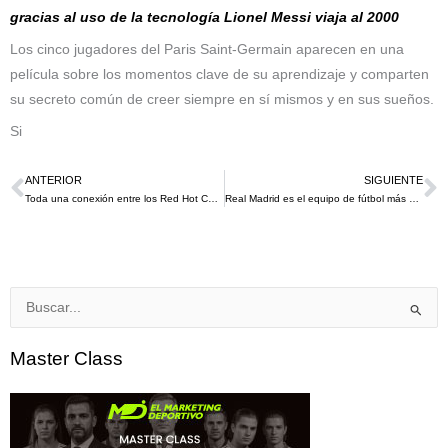
gracias al uso de la tecnología Lionel Messi viaja al 2000
Los cinco jugadores del Paris Saint-Germain aparecen en una
película sobre los momentos clave de su aprendizaje y comparten
su secreto común de creer siempre en sí mismos y en sus sueños.
Si
ANTERIOR
SIGUIENTE
Ant
S
Toda una conexión entre los Red Hot Chili Peppers y LA Lakers, la cual se afianza este 2022 con su nuevo álbum «Unlimited Love»
Real Madrid es el equipo de fútbol más valioso en el 2022 según Brand Finance
Buscar
por:
Master Class