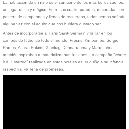
La habitación de un niño es el santuario de los más bellos sueños,
un lugar único y mágico. Entre sus cuatro paredes, decoradas con
posters de campeones y llenas de recuerdos, todos hemos soñado
alguna vez con el adulto que nos hubiera gustado ser.
Antes de incorporarse al Paris Saint-Germain y brillar en los
campos de fútbol de todo el mundo, Presnel Kimpembe, Sergio
Ramos, Achraf Hakimi, Gianluigi Donnarumma y Marquinhos
también aspiraban a materializar sus ilusiones. La campaña “where
it ALL started” realizada en estos hoteles es un guiño a su infancia
respectiva, ya llena de promesas.