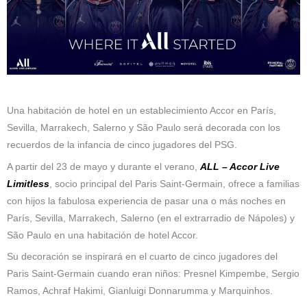
Una habitación de hotel en un establecimiento Accor en París,
Sevilla, Marrakech, Salerno y São Paulo será decorada con los
recuerdos de la infancia de cinco jugadores del PSG.
A partir del 23 de mayo y durante el verano,
ALL – Accor Live
Limitless
, socio principal del Paris Saint-Germain, ofrece a familias
con hijos la fabulosa experiencia de pasar una o más noches en
París, Sevilla, Marrakech, Salerno (en el extrarradio de Nápoles) y
São Paulo en una habitación de hotel Accor.
Su decoración se inspirará en el cuarto de cinco jugadores del
Paris Saint-Germain cuando eran niños: Presnel Kimpembe, Sergio
Ramos, Achraf Hakimi, Gianluigi Donnarumma y Marquinhos.