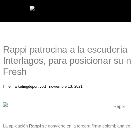
Ir
al
contenido
Rappi patrocina a la escudería
Interlagos, para posicionar su 
Fresh
elmarketingdeportivo
noviembre 13, 2021
La aplicación
Rappi
se convierte en la tercera firma colombiana en