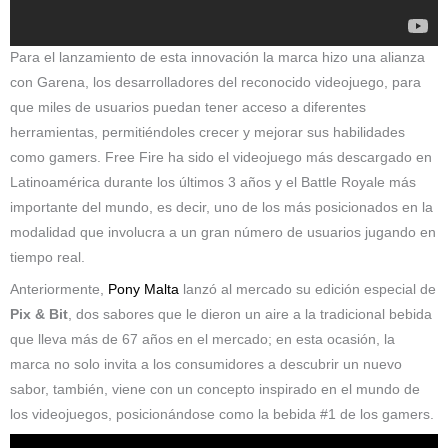
Para el lanzamiento de esta innovación la marca hizo una alianza
con Garena, los desarrolladores del reconocido videojuego, para
que miles de usuarios puedan tener acceso a diferentes
herramientas, permitiéndoles crecer y mejorar sus habilidades
como gamers. Free Fire ha sido el videojuego más descargado en
Latinoamérica durante los últimos 3 años y el Battle Royale más
importante del mundo, es decir, uno de los más posicionados en la
modalidad que involucra a un gran número de usuarios jugando en
tiempo real.
Anteriormente,
Pony Malta
lanzó al mercado su edición especial de
Pix & Bit
, dos sabores que le dieron un aire a la tradicional bebida
que lleva más de 67 años en el mercado; en esta ocasión, la
marca no solo invita a los consumidores a descubrir un nuevo
sabor, también, viene con un concepto inspirado en el mundo de
los videojuegos, posicionándose como la bebida #1 de los gamers.