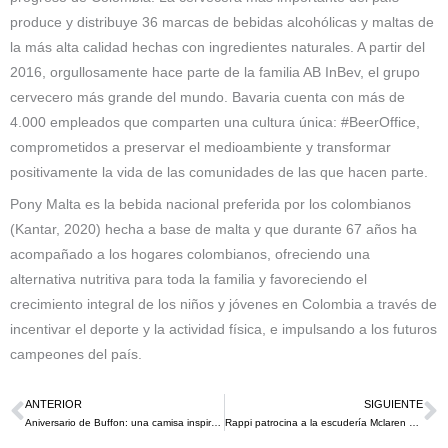
produce y distribuye 36 marcas de bebidas alcohólicas y maltas de
la más alta calidad hechas con ingredientes naturales. A partir del
2016, orgullosamente hace parte de la familia AB InBev, el grupo
cervecero más grande del mundo. Bavaria cuenta con más de
4.000 empleados que comparten una cultura única: #BeerOffice,
comprometidos a preservar el medioambiente y transformar
positivamente la vida de las comunidades de las que hacen parte.
Pony Malta es la bebida nacional preferida por los colombianos
(Kantar, 2020) hecha a base de malta y que durante 67 años ha
acompañado a los hogares colombianos, ofreciendo una
alternativa nutritiva para toda la familia y favoreciendo el
crecimiento integral de los niños y jóvenes en Colombia a través de
incentivar el deporte y la actividad física, e impulsando a los futuros
campeones del país.
ANTERIOR
SIGUIENTE
Ant
S
Aniversario de Buffon: una camisa inspirada en la historia para celebrar el inicio de una leyenda desde 1995
Rappi patrocina a la escudería Mclaren de la F1 en Interlagos, para posicionar su nuevo servicio Turbo Fresh