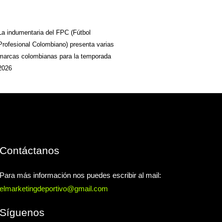
La indumentaria del FPC (Fútbol
Profesional Colombiano) presenta varias
marcas colombianas para la temporada
2026
Contáctanos
Para más información nos puedes escribir al mail:
elmarketingdeportivo@gmail.com
Síguenos